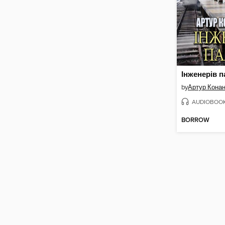
Інженерів 
by
Артур Кона
AUDIOBOO
BORROW