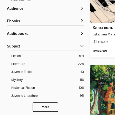
Audience
ebooks
Ключ соль
Audiobooks
by
Галина Мат
EBOOK
Subject
BORROW
Fiction
514
Literature
228
Juvenile Fiction
143
Mystery
116
Historical Fiction
106
Juvenile Literature
95
More