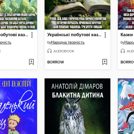
Українські побутові казки. Випуск 2
Українські побутові казки. Випуск 1
рчість
by
Народна творчість
by
Наро
K
AUDIOBOOK
AUD
BORROW
BORR