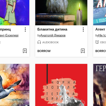
 принц
Блакитна дитина
ент-Екзюпері
by
Анатолій Дімаров
by
Нік І
K
AUDIOBOOK
EBO
BORROW
BORR