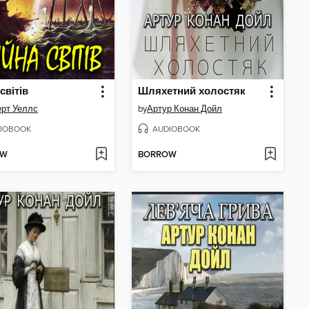
світів
Шляхетний холостяк
ерт Уеллс
by
Артур Конан Дойл
IOBOOK
AUDIOBOOK
OW
BORROW