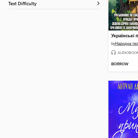
Text Difficulty
by
Народна тво
AUDIOBOO
BORROW