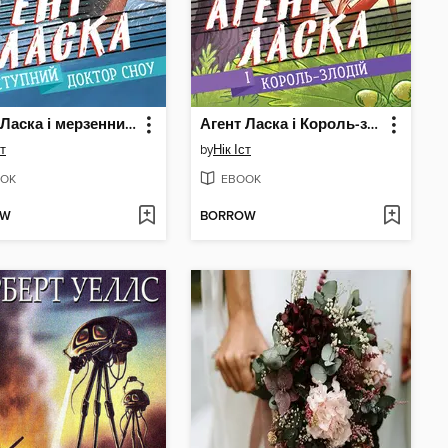
Агент Ласка і мерзенний доктор
Агент Ласка і Король-злодій
ст
by
Нік Іст
OK
EBOOK
OW
BORROW