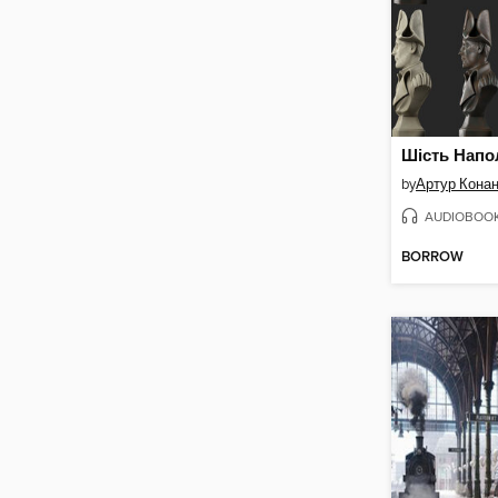
Шість Напо
by
Артур Кона
AUDIOBOO
BORROW