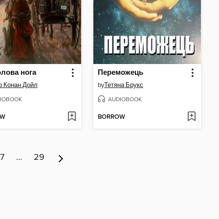
лова нога
Переможець
р Конан Дойл
by
Тетяна Брукс
IOBOOK
AUDIOBOOK
OW
BORROW
7
…
29