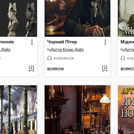
леонів
Чорний Пітер
Мідян
н Дойл
by
Артур Конан Дойл
by
Арту
K
AUDIOBOOK
AUD
BORROW
BORR