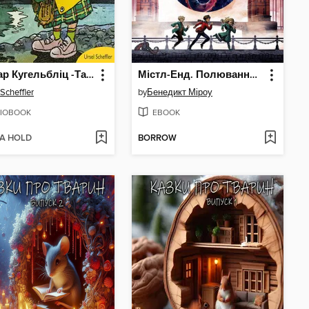
Комісар Кугельбліц -Таємниця Спукі Хілл (нескорочені)
Містл-Енд. Полювання починається
 Scheffler
by
Бенедикт Міроу
IOBOOK
EBOOK
 A HOLD
BORROW