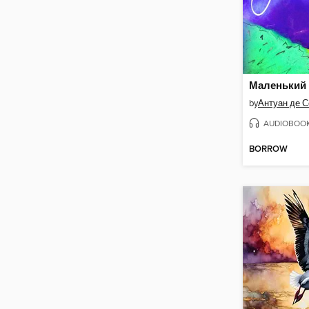
Маленький
by
Антуан де С
AUDIOBOO
BORROW