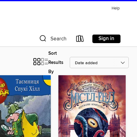
Help
Sign in
Search
Sort
Results
By