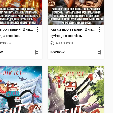
Казки про тварин. Випуск 2
Казки про тварин. Випуск 1
дна творчість
by
Народна творчість
IOBOOK
AUDIOBOOK
OW
BORROW