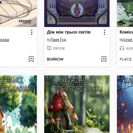
Дім між трьох світів
вєєва
by
Таня Гуд
by
Ursel
EBOOK
AUD
BORROW
PLACE