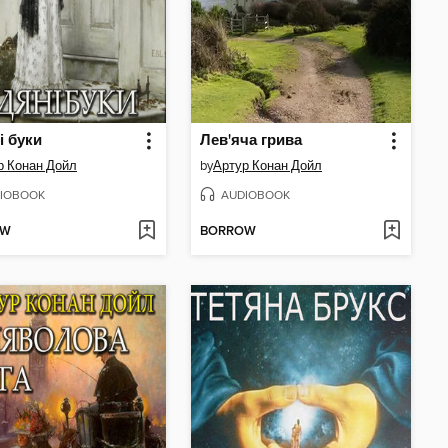
і буки
Лев'яча грива
р Конан Дойл
by
Артур Конан Дойл
IOBOOK
AUDIOBOOK
OW
BORROW