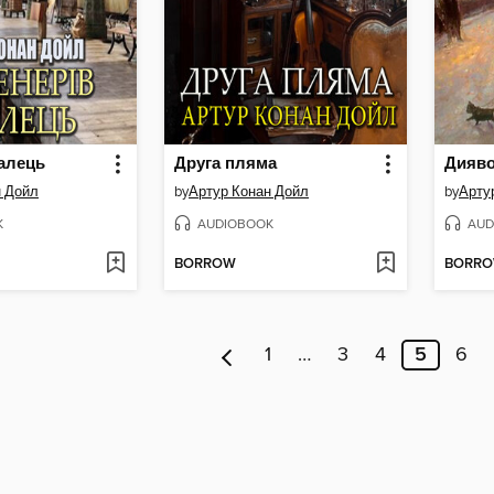
палець
Друга пляма
Дияво
н Дойл
by
Артур Конан Дойл
by
Арту
K
AUDIOBOOK
AUD
BORROW
BORR
1
…
3
4
5
6