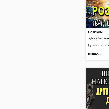
Розгром
by
Іван Багрян
AUDIOBOO
BORROW