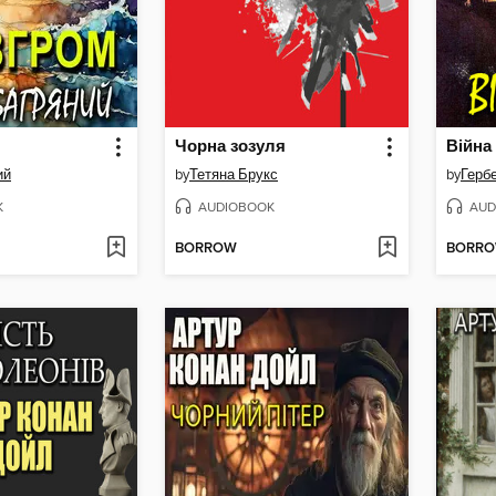
Чорна зозуля
Війна 
ий
by
Тетяна Брукс
by
Герб
K
AUDIOBOOK
AUD
BORROW
BORR